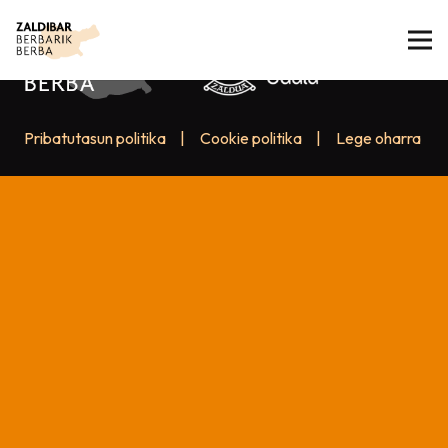
Pribatutasun politika
|
Cookie politika
|
Lege oharra