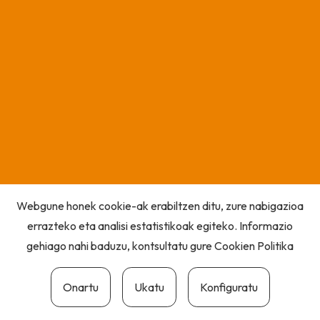
Webgune honek cookie-ak erabiltzen ditu, zure nabigazioa
errazteko eta analisi estatistikoak egiteko. Informazio
gehiago nahi baduzu, kontsultatu gure
Cookien Politika
Onartu
Ukatu
Konfiguratu