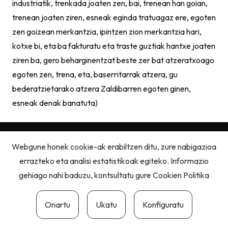
industriatik, trenkada joaten zen, bai, trenean han goian,
trenean joaten ziren, esneak eginda tratuagaz ere, egoten
zen goizean merkantzia, ipintzen zion merkantzia hari,
kotxe bi, eta ba fakturatu eta traste guztiak hantxe joaten
ziren ba, gero beharginentzat beste zer bat atzeratxoago
egoten zen, trena, eta, baserritarrak atzera, gu
bederatzietarako atzera Zaldibarren egoten ginen,
esneak denak banatuta)
Webgune honek cookie-ak erabiltzen ditu, zure nabigazioa
errazteko eta analisi estatistikoak egiteko. Informazio
gehiago nahi baduzu, kontsultatu gure
Cookien Politika
Pribatutasun politika
|
Cookie politika
|
Lege oharra
Onartu
Ukatu
Konfiguratu