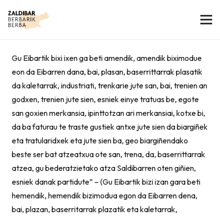
Gu Eibartik bixi ixen ga beti amendik, amendik biximodue
eon da Eibarren dana, bai, plasan, baserrittarrak plasatik
da kaletarrak, industriati, trenkarie jute san, bai, trenien an
godxen, trenien jute sien, esniek einye tratuas be, egote
san goxien merkansia, ipinttotzan ari merkansiai, kotxe bi,
da ba faturau te traste gustiek antxe jute sien da biargiñek
eta tratularidxek eta jute sien ba, geo biargiñendako
beste ser bat atzeatxua ote san, trena, da, baserrittarrak
atzea, gu bederatzietako atza Saldibarren oten giñien,
esniek danak partidute” – (Gu Eibartik bizi izan gara beti
hemendik, hemendik bizimodua egon da Eibarren dena,
bai, plazan, baserritarrak plazatik eta kaletarrak,