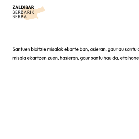
Santuen bixitzie misalak ekarte ban, asieran, gaur au santu 
misala ekartzen zuen, hasieran, gaur santu hau da, eta hon