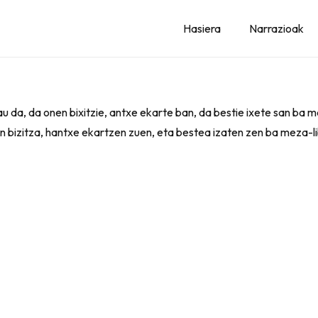
Hasiera
Narrazioak
au da, da onen bixitzie, antxe ekarte ban, da bestie ixete san ba
en bizitza, hantxe ekartzen zuen, eta bestea izaten zen ba meza