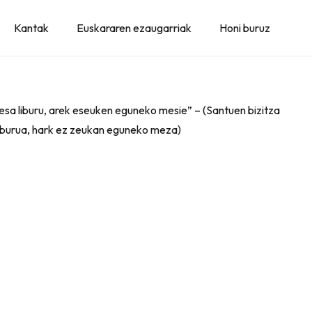
Kantak
Euskararen ezaugarriak
Honi buruz
 mesa liburu, arek eseuken eguneko mesie” – (Santuen bizitza
-liburua, hark ez zeukan eguneko meza)