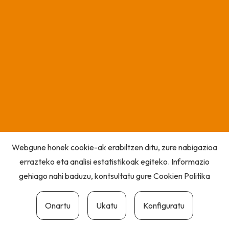
Webgune honek cookie-ak erabiltzen ditu, zure nabigazioa
errazteko eta analisi estatistikoak egiteko. Informazio
gehiago nahi baduzu, kontsultatu gure
Cookien Politika
Onartu
Ukatu
Konfiguratu