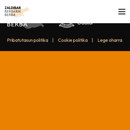
Pribatutasun politika
|
Cookie politika
|
Lege oharra