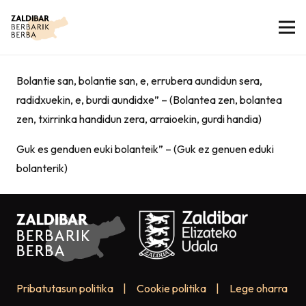
Bolantie san, bolantie san, e, errubera aundidun sera,
radidxuekin, e, burdi aundidxe” – (Bolantea zen, bolantea
zen, txirrinka handidun zera, arraioekin, gurdi handia)
Guk es genduen euki bolanteik” – (Guk ez genuen eduki
bolanterik)
Pribatutasun politika
|
Cookie politika
|
Lege oharra