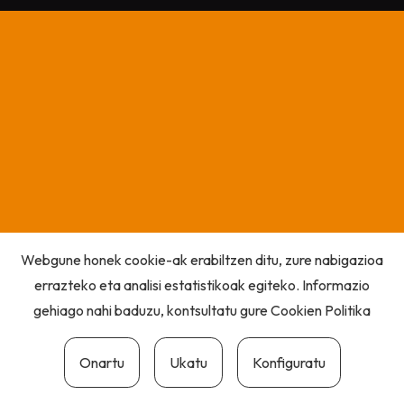
Webgune honek cookie-ak erabiltzen ditu, zure nabigazioa
errazteko eta analisi estatistikoak egiteko. Informazio
gehiago nahi baduzu, kontsultatu gure
Cookien Politika
Onartu
Ukatu
Konfiguratu