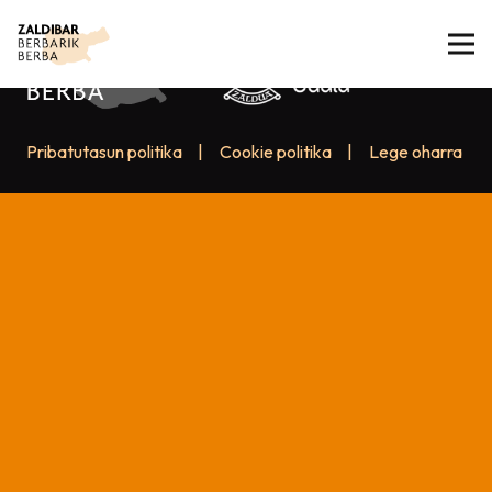
Pribatutasun politika
|
Cookie politika
|
Lege oharra