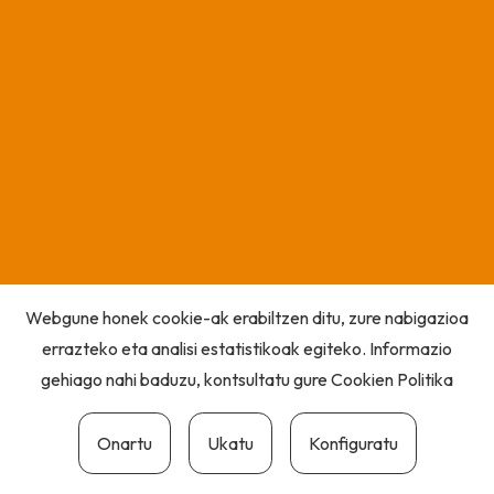
Webgune honek cookie-ak erabiltzen ditu, zure nabigazioa
errazteko eta analisi estatistikoak egiteko. Informazio
gehiago nahi baduzu, kontsultatu gure
Cookien Politika
Onartu
Ukatu
Konfiguratu