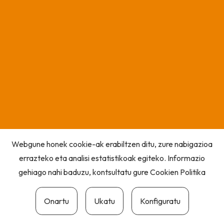
Webgune honek cookie-ak erabiltzen ditu, zure nabigazioa
errazteko eta analisi estatistikoak egiteko. Informazio
gehiago nahi baduzu, kontsultatu gure
Cookien Politika
Onartu
Ukatu
Konfiguratu