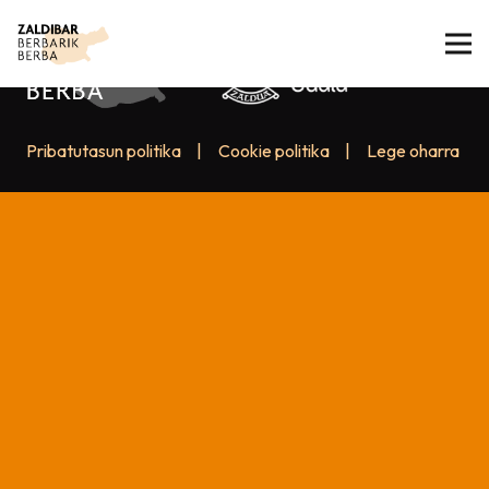
Pribatutasun politika
|
Cookie politika
|
Lege oharra