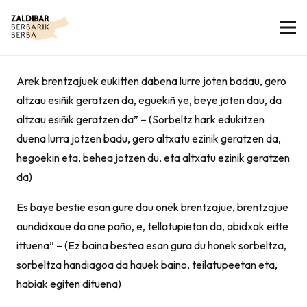
Arek brentzajuek eukitten dabena lurre joten badau, gero
altzau esiñik geratzen da, eguekiñ ye, beye joten dau, da
altzau esiñik geratzen da” – (Sorbeltz hark edukitzen
duena lurra jotzen badu, gero altxatu ezinik geratzen da,
hegoekin eta, behea jotzen du, eta altxatu ezinik geratzen
da)
Es baye bestie esan gure dau onek brentzajue, brentzajue
aundidxaue da one paño, e, tellatupietan da, abidxak eitte
ittuena” – (Ez baina bestea esan gura du honek sorbeltza,
sorbeltza handiagoa da hauek baino, teilatupeetan eta,
habiak egiten dituena)