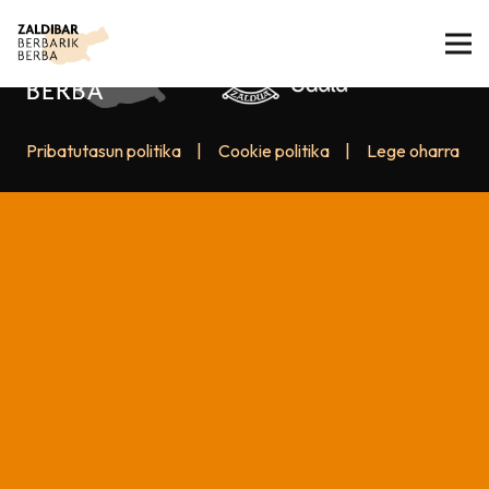
Pribatutasun politika
|
Cookie politika
|
Lege oharra