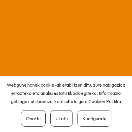
Webgune honek cookie-ak erabiltzen ditu, zure nabigazioa
errazteko eta analisi estatistikoak egiteko. Informazio
gehiago nahi baduzu, kontsultatu gure
Cookien Politika
Onartu
Ukatu
Konfiguratu