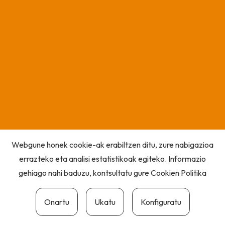
Webgune honek cookie-ak erabiltzen ditu, zure nabigazioa
errazteko eta analisi estatistikoak egiteko. Informazio
gehiago nahi baduzu, kontsultatu gure
Cookien Politika
Onartu
Ukatu
Konfiguratu