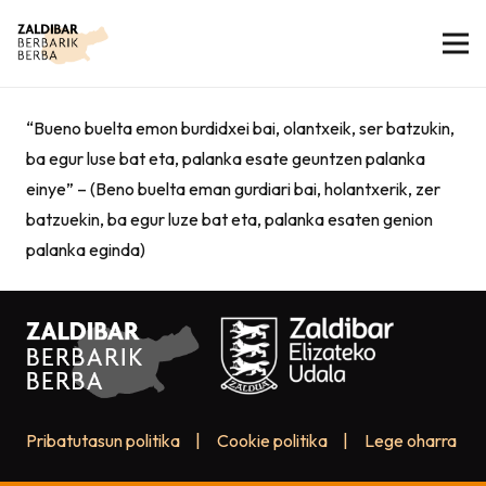
“Bueno buelta emon burdidxei bai, olantxeik, ser batzukin,
ba egur luse bat eta, palanka esate geuntzen palanka
einye” – (Beno buelta eman gurdiari bai, holantxerik, zer
batzuekin, ba egur luze bat eta, palanka esaten genion
palanka eginda)
Pribatutasun politika
|
Cookie politika
|
Lege oharra