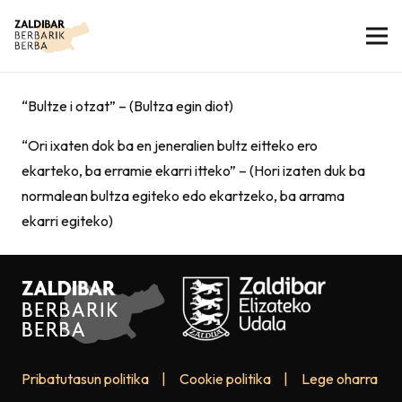
“Bultze i otzat” – (Bultza egin diot)
“Ori ixaten dok ba en jeneralien bultz eitteko ero
ekarteko, ba erramie ekarri itteko” – (Hori izaten duk ba
normalean bultza egiteko edo ekartzeko, ba arrama
ekarri egiteko)
Pribatutasun politika
|
Cookie politika
|
Lege oharra