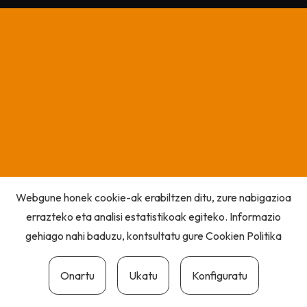
Webgune honek cookie-ak erabiltzen ditu, zure nabigazioa
errazteko eta analisi estatistikoak egiteko. Informazio
gehiago nahi baduzu, kontsultatu gure
Cookien Politika
Onartu
Ukatu
Konfiguratu