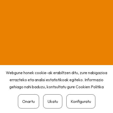
Webgune honek cookie-ak erabiltzen ditu, zure nabigazioa
errazteko eta analisi estatistikoak egiteko. Informazio
gehiago nahi baduzu, kontsultatu gure
Cookien Politika
Onartu
Ukatu
Konfiguratu