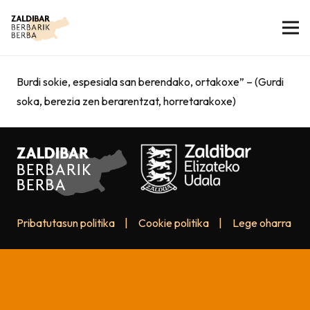
Burdi sokie, espesiala san berendako, ortakoxe” – (Gurdi
soka, berezia zen berarentzat, horretarakoxe)
Pribatutasun politika
|
Cookie politika
|
Lege oharra