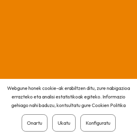
Webgune honek cookie-ak erabiltzen ditu, zure nabigazioa
errazteko eta analisi estatistikoak egiteko. Informazio
gehiago nahi baduzu, kontsultatu gure
Cookien Politika
Onartu
Ukatu
Konfiguratu