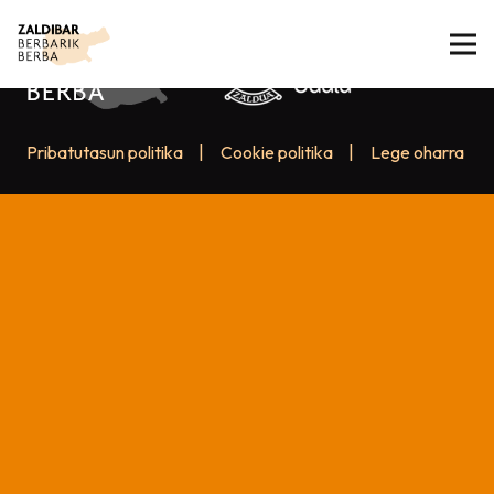
Pribatutasun politika
|
Cookie politika
|
Lege oharra