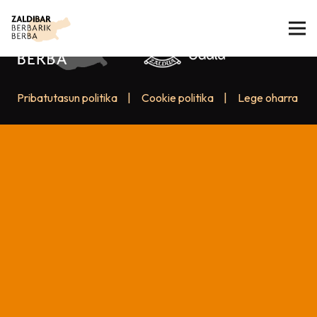
Pribatutasun politika
|
Cookie politika
|
Lege oharra