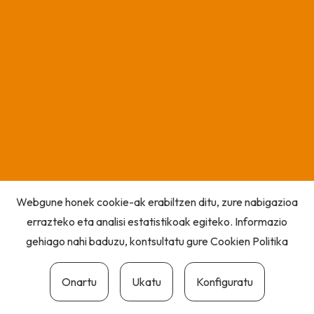
Webgune honek cookie-ak erabiltzen ditu, zure nabigazioa
errazteko eta analisi estatistikoak egiteko. Informazio
gehiago nahi baduzu, kontsultatu gure
Cookien Politika
Onartu
Ukatu
Konfiguratu