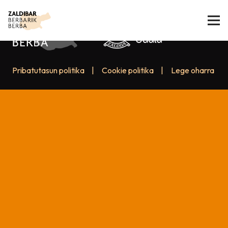
Pribatutasun politika
|
Cookie politika
|
Lege oharra