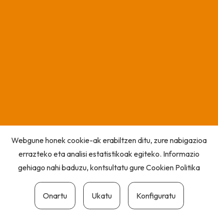
Webgune honek cookie-ak erabiltzen ditu, zure nabigazioa
errazteko eta analisi estatistikoak egiteko. Informazio
gehiago nahi baduzu, kontsultatu gure
Cookien Politika
Onartu
Ukatu
Konfiguratu