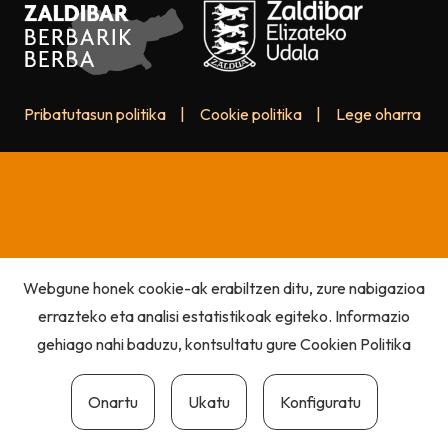
Pribatutasun politika
|
Cookie politika
|
Lege oharra
Webgune honek cookie-ak erabiltzen ditu, zure nabigazioa
errazteko eta analisi estatistikoak egiteko. Informazio
gehiago nahi baduzu, kontsultatu gure
Cookien Politika
Onartu
Ukatu
Konfiguratu