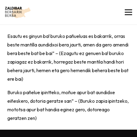
Esautu es ginyun ba! buruko pañueluas es bakarrik, orras
beste mantilla aundidxoi bera jaurti, amen da gero amendi
bera beste bat be bai” – (Ezagutu ez genuen ba! buruko
zapiagaz ez bakarrik, horregaz beste mantila handi hori
behera jaurti, hemen eta gero hemendik behera beste bat
ere bai)
Buruko pañelue ipintteko, moñue apur bat aundidxe
eiñeskero, dotoria geratze san” – (Buruko zapia ipintzeko,
mototsa apur bat handia eginez gero, dotoreago
geratzen zen)