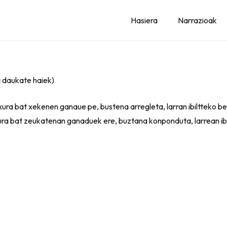
Hasiera
Narrazioak
 daukate haiek)
xura bat xekenen ganaue pe, bustena arregleta, larran ibiltteko be
ura bat zeukatenan ganaduek ere, buztana konponduta, larrean ibi