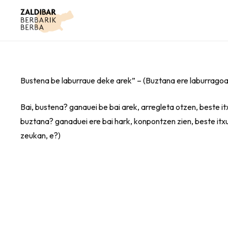
Bustena be laburraue deke arek” – (Buztana ere laburragoa
Bai, bustena? ganauei be bai arek, arregleta otzen, beste it
buztana? ganaduei ere bai hark, konpontzen zien, beste itx
zeukan, e?)