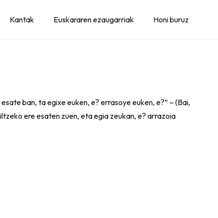
Kantak
Euskararen ezaugarriak
Honi buruz
 esate ban, ta egixe euken, e? errasoye euken, e?” – (Bai,
ltzeko ere esaten zuen, eta egia zeukan, e? arrazoia