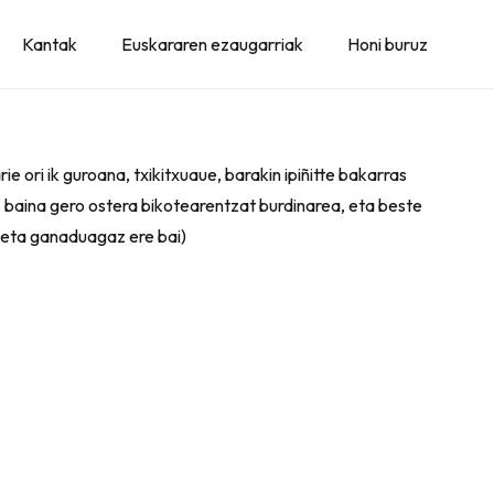
Kantak
Euskararen ezaugarriak
Honi buruz
e ori ik guroana, txikitxuaue, barakin ipiñitte bakarras
o, baina gero ostera bikotearentzat burdinarea, eta beste
, eta ganaduagaz ere bai)