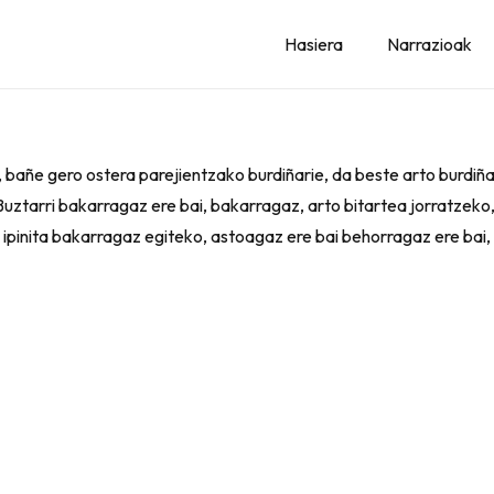
Hasiera
Narrazioak
, bañe gero ostera parejientzako burdiñarie, da beste arto burdiñari
 (Buztarri bakarragaz ere bai, bakarragaz, arto bitartea jorratzek
in ipinita bakarragaz egiteko, astoagaz ere bai behorragaz ere bai