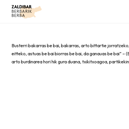
Busterri bakarras be bai, bakarras, arto bittartie jorratzeko
eitteko, astuas be bai biorras be bai, da ganauas be bai” –
arto burdinarea hori hik gura duana, txikitxoagoa, partikek