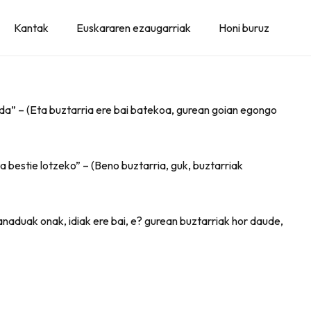
Kantak
Euskararen ezaugarriak
Honi buruz
 da” – (Eta buztarria ere bai batekoa, gurean goian egongo
ta bestie lotzeko” – (Beno buztarria, guk, buztarriak
ganaduak onak, idiak ere bai, e? gurean buztarriak hor daude,