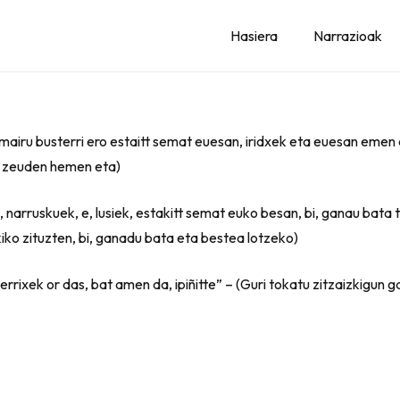
Hasiera
Narrazioak
mairu busterri ero estaitt semat euesan, iridxek eta euesan emen
ta zeuden hemen eta)
, narruskuek, e, lusiek, estakitt semat euko besan, bi, ganau bata 
iko zituzten, bi, ganadu bata eta bestea lotzeko)
errixek or das, bat amen da, ipiñitte” – (Guri tokatu zitzaizkigun 