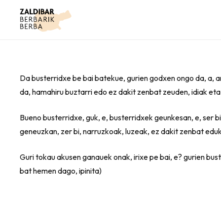
Da busterridxe be bai batekue, gurien godxen ongo da, a, a
da, hamahiru buztarri edo ez dakit zenbat zeuden, idiak e
Bueno busterridxe, guk, e, busterridxek geunkesan, e, ser bi
geneuzkan, zer bi, narruzkoak, luzeak, ez dakit zenbat eduk
Guri tokau akusen ganauek onak, irixe pe bai, e? gurien bust
bat hemen dago, ipinita)