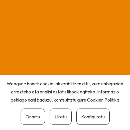
Webgune honek cookie-ak erabiltzen ditu, zure nabigazioa
errazteko eta analisi estatistikoak egiteko. Informazio
gehiago nahi baduzu, kontsultatu gure
Cookien Politika
Onartu
Ukatu
Konfiguratu