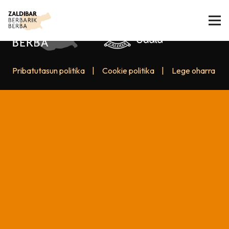
Pribatutasun politika
|
Cookie politika
|
Lege oharra