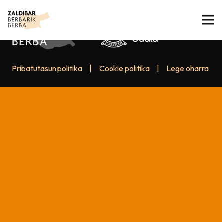
Pribatutasun politika
|
Cookie politika
|
Lege oharra