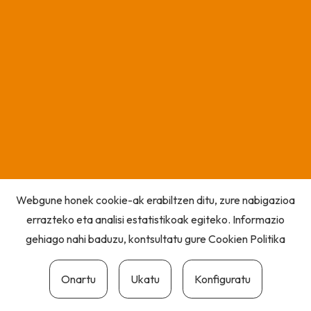
Webgune honek cookie-ak erabiltzen ditu, zure nabigazioa
errazteko eta analisi estatistikoak egiteko. Informazio
gehiago nahi baduzu, kontsultatu gure
Cookien Politika
Onartu
Ukatu
Konfiguratu