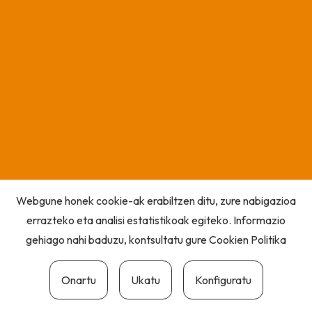
Webgune honek cookie-ak erabiltzen ditu, zure nabigazioa
errazteko eta analisi estatistikoak egiteko. Informazio
gehiago nahi baduzu, kontsultatu gure
Cookien Politika
Onartu
Ukatu
Konfiguratu