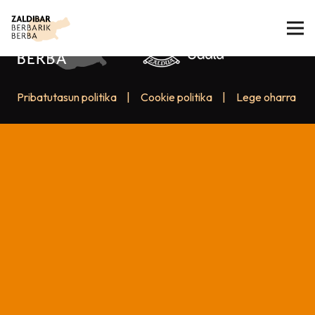
Pribatutasun politika
|
Cookie politika
|
Lege oharra