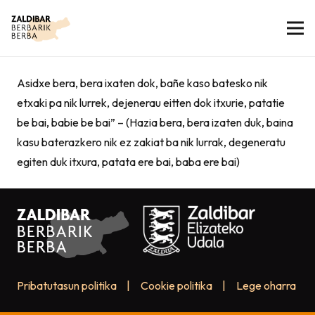
Asidxe bera, bera ixaten dok, bañe kaso batesko nik
etxaki pa nik lurrek, dejenerau eitten dok itxurie, patatie
be bai, babie be bai” – (Hazia bera, bera izaten duk, baina
kasu baterazkero nik ez zakiat ba nik lurrak, degeneratu
egiten duk itxura, patata ere bai, baba ere bai)
Pribatutasun politika
|
Cookie politika
|
Lege oharra