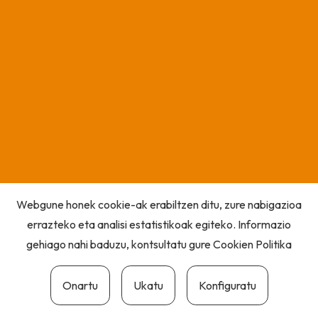
Webgune honek cookie-ak erabiltzen ditu, zure nabigazioa
errazteko eta analisi estatistikoak egiteko. Informazio
gehiago nahi baduzu, kontsultatu gure
Cookien Politika
Onartu
Ukatu
Konfiguratu