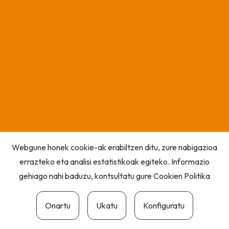
Webgune honek cookie-ak erabiltzen ditu, zure nabigazioa
errazteko eta analisi estatistikoak egiteko. Informazio
gehiago nahi baduzu, kontsultatu gure
Cookien Politika
Onartu
Ukatu
Konfiguratu