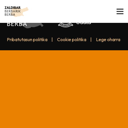
Pribatutasun politika
|
Cookie politika
|
Lege oharra