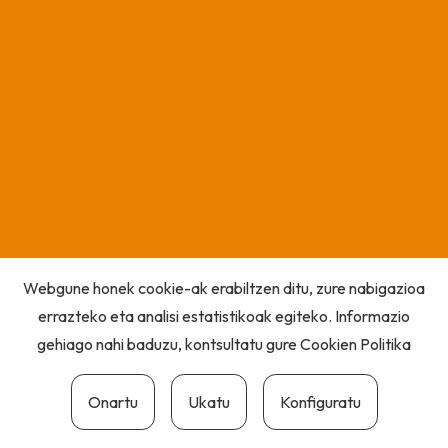
Webgune honek cookie-ak erabiltzen ditu, zure nabigazioa
errazteko eta analisi estatistikoak egiteko. Informazio
gehiago nahi baduzu, kontsultatu gure
Cookien Politika
Onartu
Ukatu
Konfiguratu