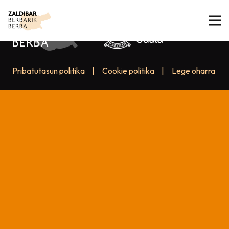
Pribatutasun politika
|
Cookie politika
|
Lege oharra