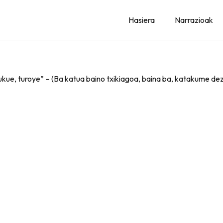
Hasiera
Narrazioak
kue, turoye” – (Ba katua baino txikiagoa, baina ba, katakume d