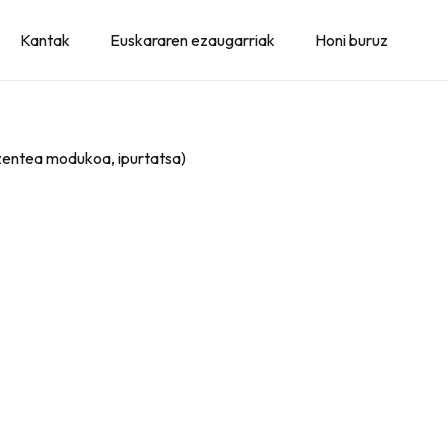
Kantak
Euskararen ezaugarriak
Honi buruz
ezentea modukoa, ipurtatsa)