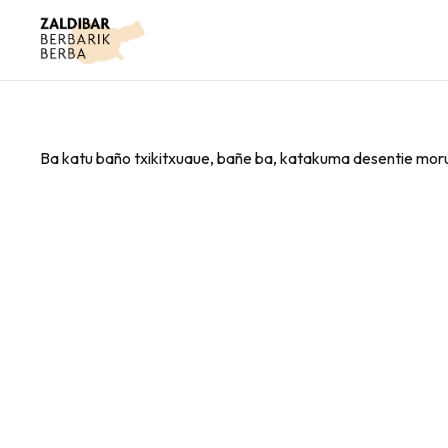
Ba katu baño txikitxuaue, bañe ba, katakuma desentie moru