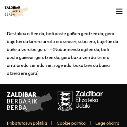
Destakau eitten da, beti poste gañien geatzen da, gero
bajetan da lurrera arrato ero seoser, suba ero, bajetan da
bañe atzera be gora” – (Nabarmendu egiten da, beti
poste gainean geratzen da, gero baxatzen da lurrera
arratoi edo zer edo zer, suge edo, baxatzen da baina
atzera ere gora)
Pribatutasun politika
|
Cookie politika
|
Lege oharra