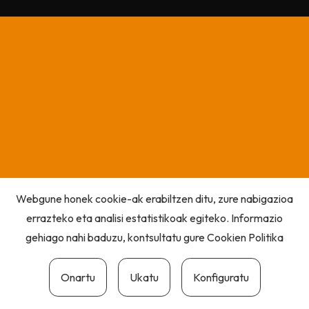
Webgune honek cookie-ak erabiltzen ditu, zure nabigazioa
errazteko eta analisi estatistikoak egiteko. Informazio
gehiago nahi baduzu, kontsultatu gure
Cookien Politika
Onartu
Ukatu
Konfiguratu