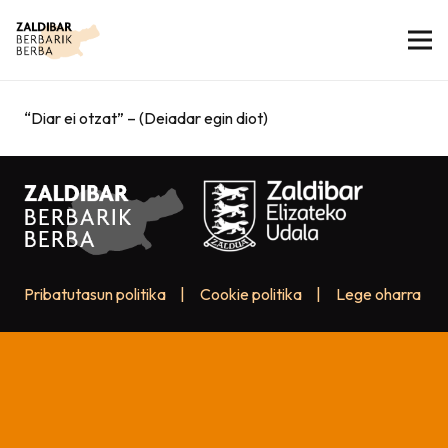
“Diar ei otzat” – (Deiadar egin diot)
Pribatutasun politika
|
Cookie politika
|
Lege oharra