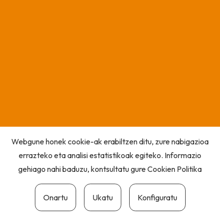
Webgune honek cookie-ak erabiltzen ditu, zure nabigazioa
errazteko eta analisi estatistikoak egiteko. Informazio
gehiago nahi baduzu, kontsultatu gure
Cookien Politika
Onartu
Ukatu
Konfiguratu