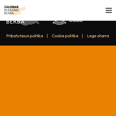
Pribatutasun politika
|
Cookie politika
|
Lege oharra