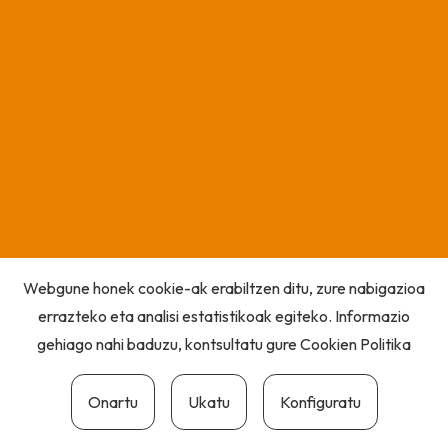
Webgune honek cookie-ak erabiltzen ditu, zure nabigazioa
errazteko eta analisi estatistikoak egiteko. Informazio
gehiago nahi baduzu, kontsultatu gure
Cookien Politika
Onartu
Ukatu
Konfiguratu