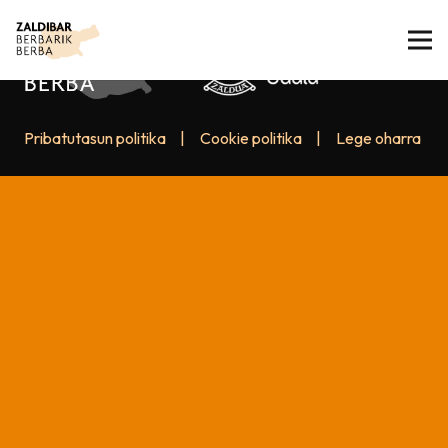
Pribatutasun politika
|
Cookie politika
|
Lege oharra