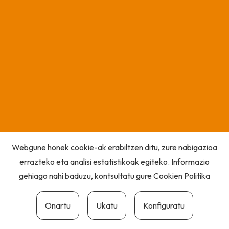
Webgune honek cookie-ak erabiltzen ditu, zure nabigazioa
errazteko eta analisi estatistikoak egiteko. Informazio
gehiago nahi baduzu, kontsultatu gure
Cookien Politika
Onartu
Ukatu
Konfiguratu