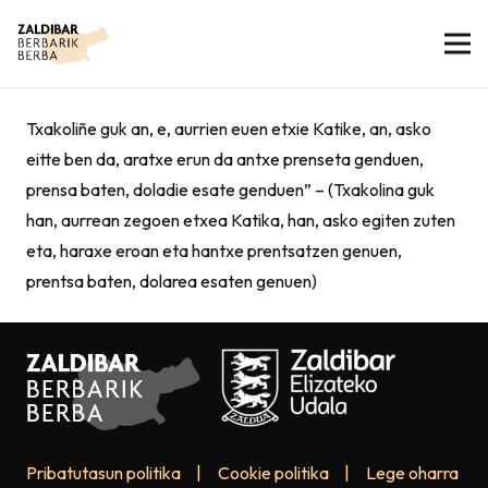
Txakoliñe guk an, e, aurrien euen etxie Katike, an, asko
eitte ben da, aratxe erun da antxe prenseta genduen,
prensa baten, doladie esate genduen” – (Txakolina guk
han, aurrean zegoen etxea Katika, han, asko egiten zuten
eta, haraxe eroan eta hantxe prentsatzen genuen,
prentsa baten, dolarea esaten genuen)
Pribatutasun politika
|
Cookie politika
|
Lege oharra