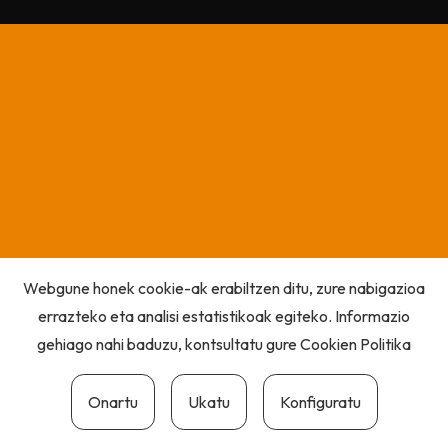
Webgune honek cookie-ak erabiltzen ditu, zure nabigazioa
errazteko eta analisi estatistikoak egiteko. Informazio
gehiago nahi baduzu, kontsultatu gure
Cookien Politika
Onartu
Ukatu
Konfiguratu