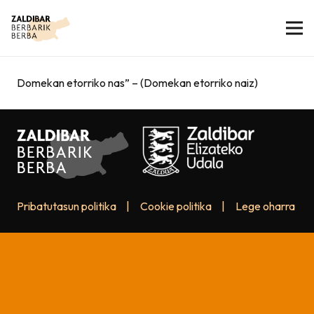
Domekan etorriko nas” – (Domekan etorriko naiz)
Pribatutasun politika
|
Cookie politika
|
Lege oharra