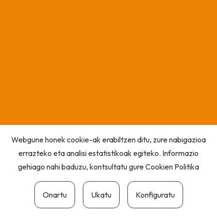
Webgune honek cookie-ak erabiltzen ditu, zure nabigazioa
errazteko eta analisi estatistikoak egiteko. Informazio
gehiago nahi baduzu, kontsultatu gure
Cookien Politika
Onartu
Ukatu
Konfiguratu