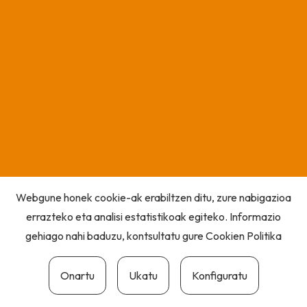
Webgune honek cookie-ak erabiltzen ditu, zure nabigazioa
errazteko eta analisi estatistikoak egiteko. Informazio
gehiago nahi baduzu, kontsultatu gure
Cookien Politika
Onartu
Ukatu
Konfiguratu