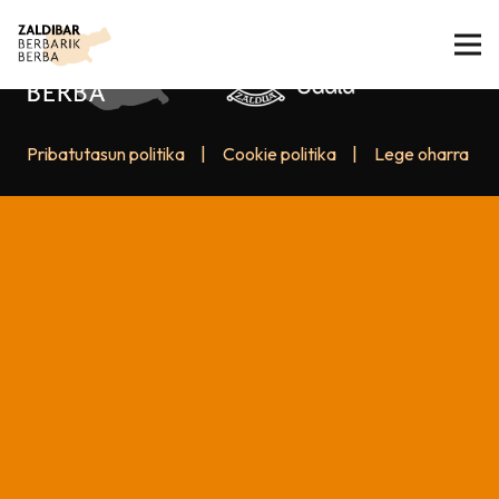
Pribatutasun politika
|
Cookie politika
|
Lege oharra