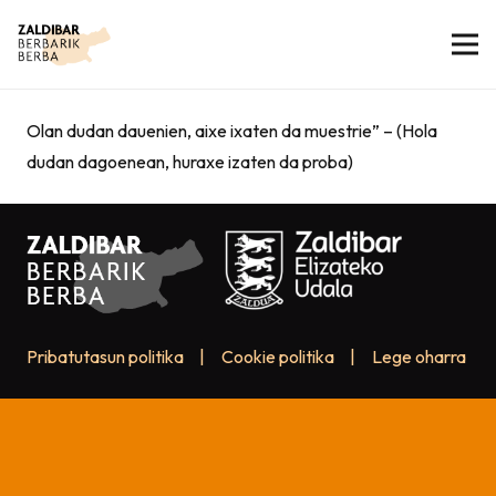
Olan dudan dauenien, aixe ixaten da muestrie” – (Hola
dudan dagoenean, huraxe izaten da proba)
Pribatutasun politika
|
Cookie politika
|
Lege oharra