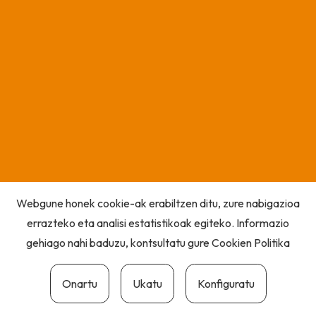
Webgune honek cookie-ak erabiltzen ditu, zure nabigazioa
errazteko eta analisi estatistikoak egiteko. Informazio
gehiago nahi baduzu, kontsultatu gure
Cookien Politika
Onartu
Ukatu
Konfiguratu