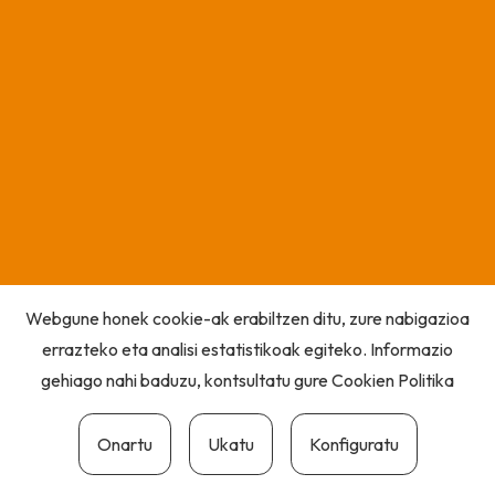
Webgune honek cookie-ak erabiltzen ditu, zure nabigazioa
errazteko eta analisi estatistikoak egiteko. Informazio
gehiago nahi baduzu, kontsultatu gure
Cookien Politika
Onartu
Ukatu
Konfiguratu