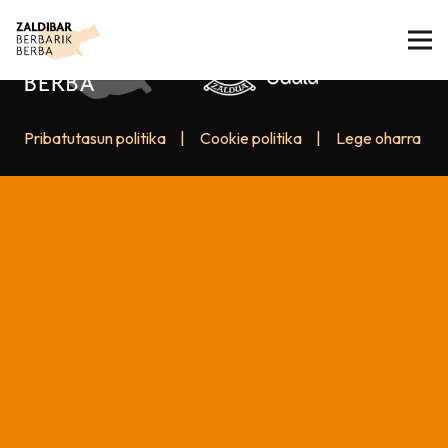
Pribatutasun politika
|
Cookie politika
|
Lege oharra