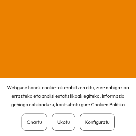
Webgune honek cookie-ak erabiltzen ditu, zure nabigazioa
errazteko eta analisi estatistikoak egiteko. Informazio
gehiago nahi baduzu, kontsultatu gure
Cookien Politika
Onartu
Ukatu
Konfiguratu