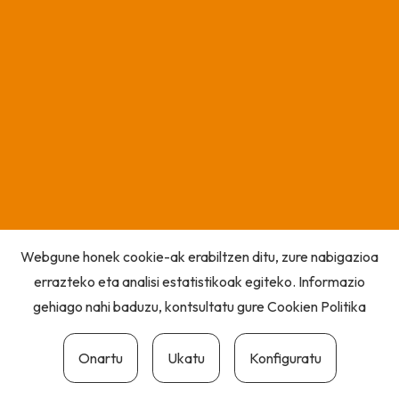
Webgune honek cookie-ak erabiltzen ditu, zure nabigazioa
errazteko eta analisi estatistikoak egiteko. Informazio
gehiago nahi baduzu, kontsultatu gure
Cookien Politika
Onartu
Ukatu
Konfiguratu