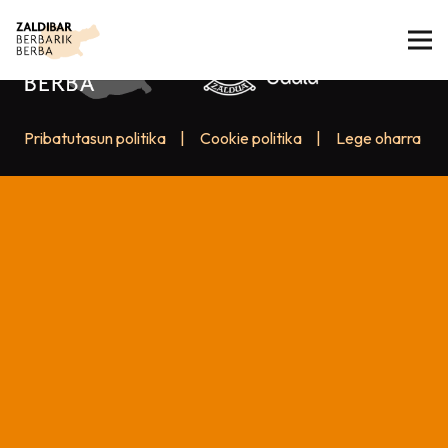
Pribatutasun politika
|
Cookie politika
|
Lege oharra