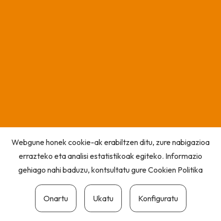
Webgune honek cookie-ak erabiltzen ditu, zure nabigazioa
errazteko eta analisi estatistikoak egiteko. Informazio
gehiago nahi baduzu, kontsultatu gure
Cookien Politika
Onartu
Ukatu
Konfiguratu