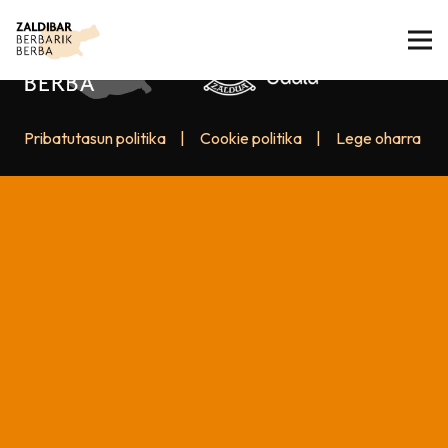
Pribatutasun politika
|
Cookie politika
|
Lege oharra