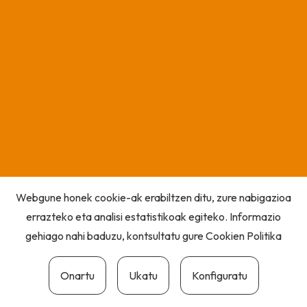
Webgune honek cookie-ak erabiltzen ditu, zure nabigazioa
errazteko eta analisi estatistikoak egiteko. Informazio
gehiago nahi baduzu, kontsultatu gure
Cookien Politika
Onartu
Ukatu
Konfiguratu