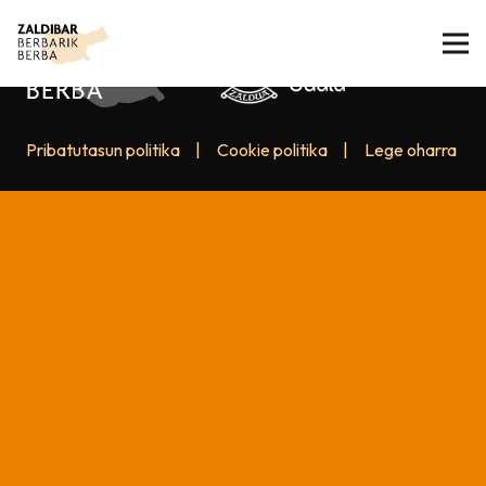
Pribatutasun politika
|
Cookie politika
|
Lege oharra