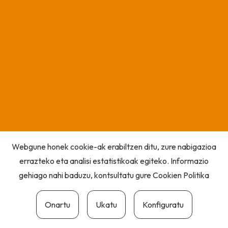
Webgune honek cookie-ak erabiltzen ditu, zure nabigazioa
errazteko eta analisi estatistikoak egiteko. Informazio
gehiago nahi baduzu, kontsultatu gure
Cookien Politika
Onartu
Ukatu
Konfiguratu