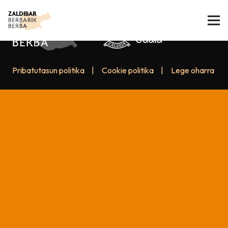
Pribatutasun politika
|
Cookie politika
|
Lege oharra