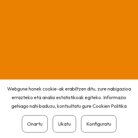
Webgune honek cookie-ak erabiltzen ditu, zure nabigazioa
errazteko eta analisi estatistikoak egiteko. Informazio
gehiago nahi baduzu, kontsultatu gure
Cookien Politika
Onartu
Ukatu
Konfiguratu