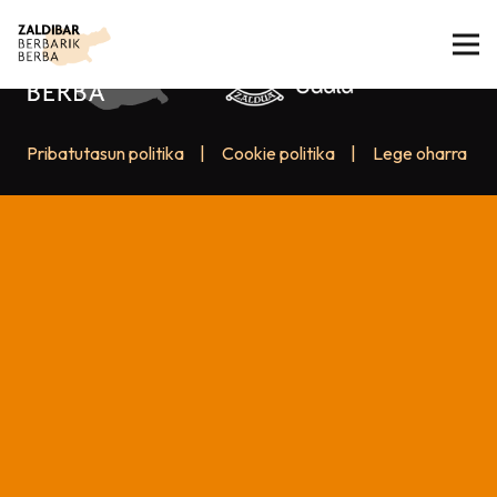
Pribatutasun politika
|
Cookie politika
|
Lege oharra