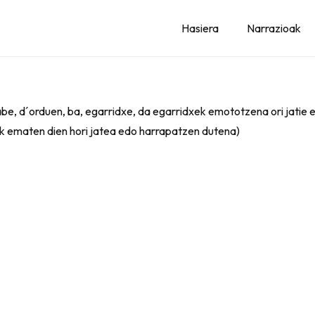
Hasiera
Narrazioak
dabe, d´orduen, ba, egarridxe, da egarridxek emototzena ori jatie
iak ematen dien hori jatea edo harrapatzen dutena)