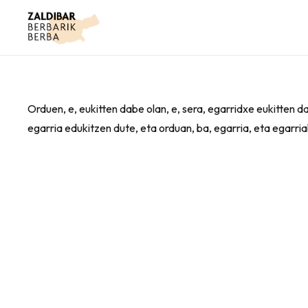
Orduen, e, eukitten dabe olan, e, sera, egarridxe eukitten 
egarria edukitzen dute, eta orduan, ba, egarria, eta egarr