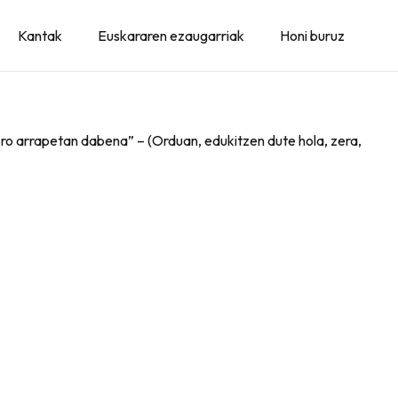
Kantak
Euskararen ezaugarriak
Honi buruz
 ero arrapetan dabena” – (Orduan, edukitzen dute hola, zera,