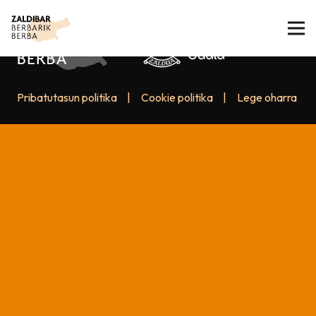
Pribatutasun politika
|
Cookie politika
|
Lege oharra