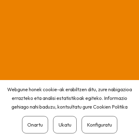
Webgune honek cookie-ak erabiltzen ditu, zure nabigazioa
errazteko eta analisi estatistikoak egiteko. Informazio
gehiago nahi baduzu, kontsultatu gure
Cookien Politika
Onartu
Ukatu
Konfiguratu