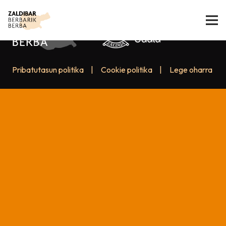
Pribatutasun politika
|
Cookie politika
|
Lege oharra