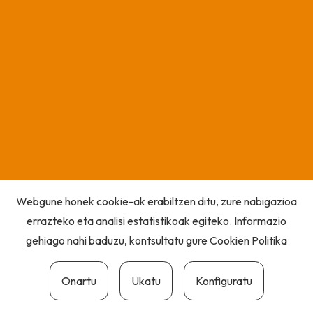
Webgune honek cookie-ak erabiltzen ditu, zure nabigazioa
errazteko eta analisi estatistikoak egiteko. Informazio
gehiago nahi baduzu, kontsultatu gure
Cookien Politika
Onartu
Ukatu
Konfiguratu