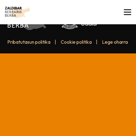
Pribatutasun politika
|
Cookie politika
|
Lege oharra