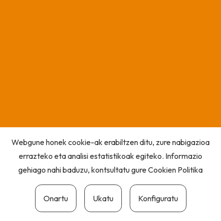
Webgune honek cookie-ak erabiltzen ditu, zure nabigazioa
errazteko eta analisi estatistikoak egiteko. Informazio
gehiago nahi baduzu, kontsultatu gure
Cookien Politika
Onartu
Ukatu
Konfiguratu