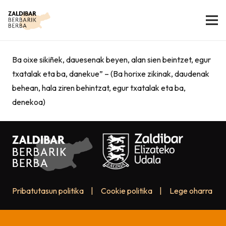
Ba oixe sikiñek, dauesenak beyen, alan sien beintzet, egur
txatalak eta ba, danekue” – (Ba horixe zikinak, daudenak
behean, hala ziren behintzat, egur txatalak eta ba,
denekoa)
Pribatutasun politika
|
Cookie politika
|
Lege oharra