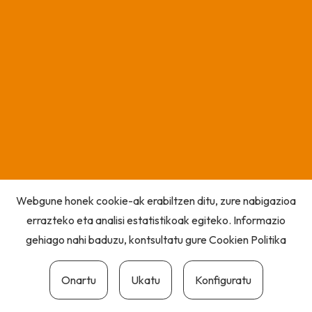
Webgune honek cookie-ak erabiltzen ditu, zure nabigazioa
errazteko eta analisi estatistikoak egiteko. Informazio
gehiago nahi baduzu, kontsultatu gure
Cookien Politika
Onartu
Ukatu
Konfiguratu