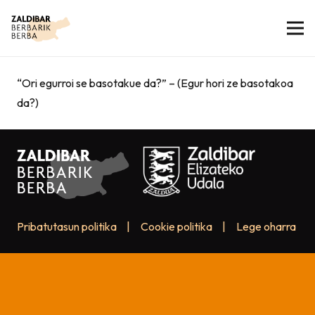
“Ori egurroi se basotakue da?” – (Egur hori ze basotakoa
da?)
Pribatutasun politika
|
Cookie politika
|
Lege oharra