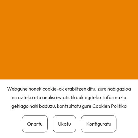
Webgune honek cookie-ak erabiltzen ditu, zure nabigazioa
errazteko eta analisi estatistikoak egiteko. Informazio
gehiago nahi baduzu, kontsultatu gure
Cookien Politika
Onartu
Ukatu
Konfiguratu