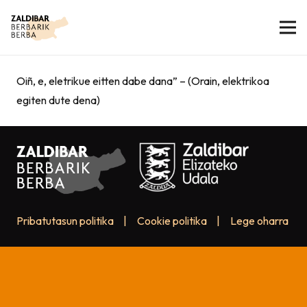
Oiñ, e, eletrikue eitten dabe dana” – (Orain, elektrikoa
egiten dute dena)
Pribatutasun politika
|
Cookie politika
|
Lege oharra