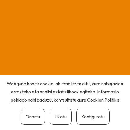
Webgune honek cookie-ak erabiltzen ditu, zure nabigazioa
errazteko eta analisi estatistikoak egiteko. Informazio
gehiago nahi baduzu, kontsultatu gure
Cookien Politika
Onartu
Ukatu
Konfiguratu