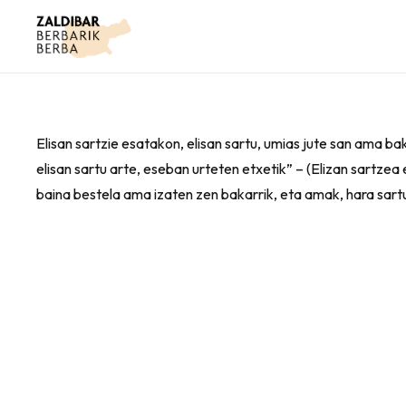
Elisan sartzie esatakon, elisan sartu, umias jute san ama b
elisan sartu arte, eseban urteten etxetik” – (Elizan sartz
baina bestela ama izaten zen bakarrik, eta amak, hara sartu,