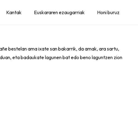
Kantak
Euskararen ezaugarriak
Honi buruz
bañe bestelan ama ixate san bakarrik, da amak, ara sartu,
 orduan, eta badaukate lagunen bat edo beno laguntzen zion