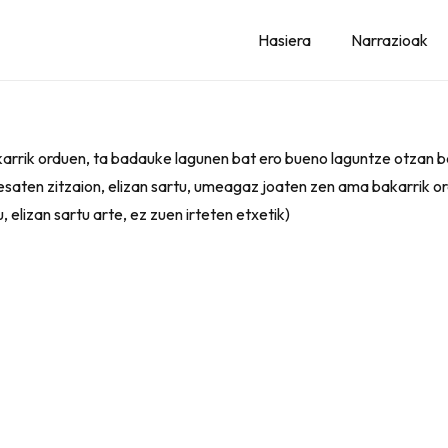
Hasiera
Narrazioak
akarrik orduen, ta badauke lagunen bat ero bueno laguntze otzan 
ea esaten zitzaion, elizan sartu, umeagaz joaten zen ama bakarrik
 elizan sartu arte, ez zuen irteten etxetik)