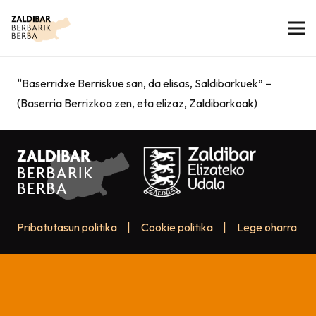
“Baserridxe Berriskue san, da elisas, Saldibarkuek” –
(Baserria Berrizkoa zen, eta elizaz, Zaldibarkoak)
Pribatutasun politika
|
Cookie politika
|
Lege oharra