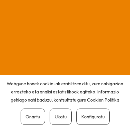
Webgune honek cookie-ak erabiltzen ditu, zure nabigazioa
errazteko eta analisi estatistikoak egiteko. Informazio
gehiago nahi baduzu, kontsultatu gure
Cookien Politika
Onartu
Ukatu
Konfiguratu